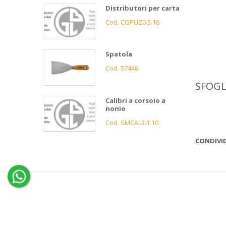
Distributori per carta
Cod. CGPUZ0.5.16
Spatola
Cod. 57446
SFOGLIA
Calibri a corsoio a
nonio
Cod. SMCAL3.1.10
CONDIVID
4
Gnutti
Bortolo