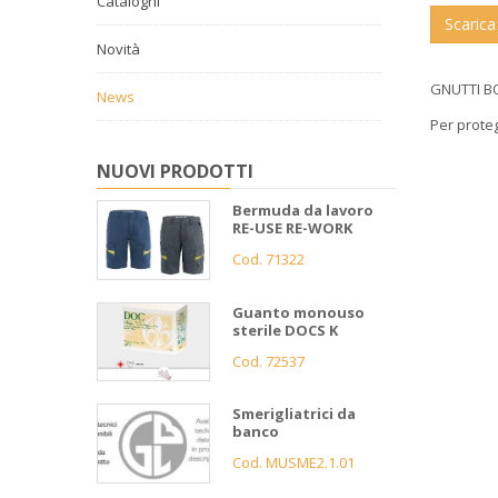
Cataloghi
Scaric
Novità
GNUTTI BO
News
Per proteg
NUOVI PRODOTTI
Bermuda da lavoro
RE-USE RE-WORK
Cod. 71322
Guanto monouso
sterile DOCS K
Cod. 72537
Smerigliatrici da
banco
Cod. MUSME2.1.01