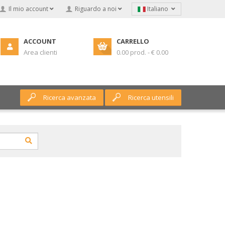
Il mio account
Riguardo a noi
Italiano
ACCOUNT
CARRELLO
Area clienti
0.00 prod. - € 0.00
Ricerca avanzata
Ricerca utensili