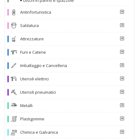
Dischi in panno e spazzole
Antinfortunistica
Saldatura
Attrezzature
Funi e Catene
Imballaggio e Cancelleria
Utensili elettrici
Utensili pneumatici
Metalli
Plastigomme
Chimica e Galvanica