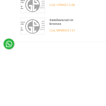
Cod. UTMAS1.2.06
Semilavorati in
bronzo
Cod. MPBRO0.1.51
4
Gnutti
Bortolo
Assistenza
clienti
Informazioni
Servizio 
Contatti
Condizi
News e Cataloghi
Garanz
Gnutti
Azienda
FAQ
Bortolo
Storia
Servizi
Ciao