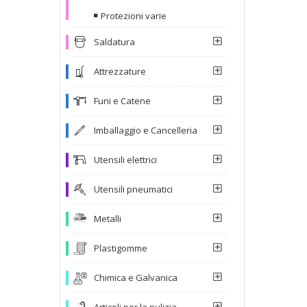
Protezioni varie
Saldatura
Attrezzature
Funi e Catene
Imballaggio e Cancelleria
Utensili elettrici
Utensili pneumatici
Metalli
Plastigomme
Chimica e Galvanica
Articoli per la pulizia