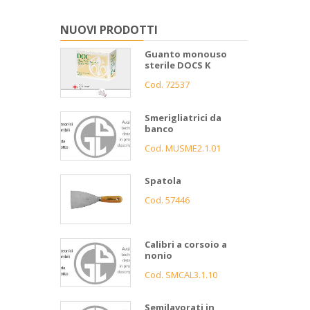
NUOVI PRODOTTI
Guanto monouso
sterile DOCS K
Cod. 72537
Smerigliatrici da
banco
Cod. MUSME2.1.01
Spatola
Cod. 57446
Calibri a corsoio a
nonio
Cod. SMCAL3.1.10
Semilavorati in