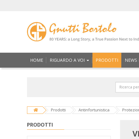
HOME
RIGUARDO A VOI
PRODOTTI
NEWS 
Prodotti
Antinfortunistica
Protezion
PRODOTTI
V