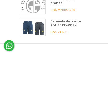
bronzo
Cod. MPBRO0.1.51
Bermuda da lavoro
RE-USE RE-WORK
Cod. 71322
4
Gnutti
Bortolo
Assistenza
clienti
Informazioni
Servizio 
Contatti
Condizi
News e Cataloghi
Garanz
Gnutti
Azienda
FAQ
Bortolo
Storia
Servizi
Ciao