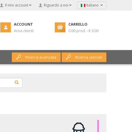
Il mio account
Riguardo a noi
Italiano
ACCOUNT
CARRELLO
Area clienti
0.00 prod. - € 0.00
Ricerca avanzata
Ricerca utensili