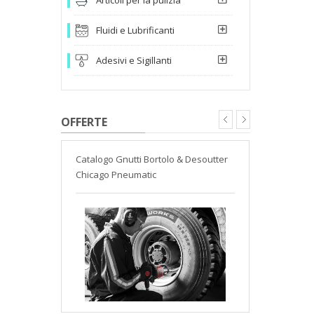
Fluidi e Lubrificanti
Adesivi e Sigillanti
OFFERTE
Dewalt
Catalogo Gnutti Bortolo & Desoutter
Assortimento
Chicago Pneumatic
giardinaggi