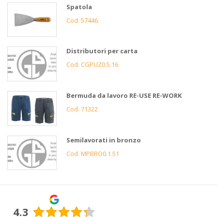
Spatola
Cod. 57446
Distributori per carta
Cod. CGPUZ0.5.16
Bermuda da lavoro RE-USE RE-WORK
Cod. 71322
Semilavorati in bronzo
Cod. MPBRO0.1.51
4.3