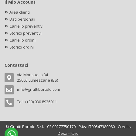
Il Mio Account
Area clienti
Dati personali
Carrello preventivi
Storico preventivi
Carrello ordini
Storico ordini
Contattaci
via Monsuello 34
25065 Lumezzane (BS)
info@gnuttibortolo.com
Tel.: (+39) 030 8926011
© Gnutti Bortolo S.r.l. - CF 00277750170 - P.iva IT00547380980 - Credits
Dexa - Ittrio