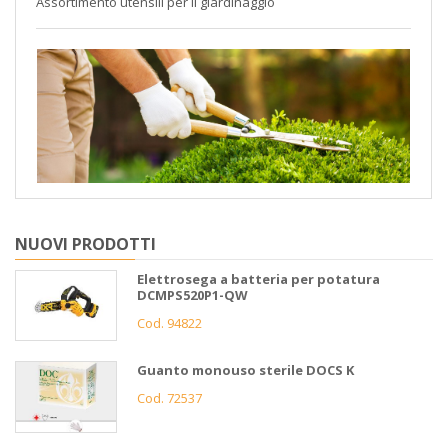
Assortimento utensili per il giardinaggio
NUOVI PRODOTTI
Elettrosega a batteria per potatura
DCMPS520P1-QW
Cod. 94822
Guanto monouso sterile DOCS K
Cod. 72537