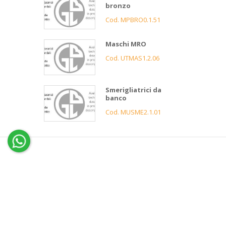
bronzo
Cod. MPBRO0.1.51
Maschi MRO
Cod. UTMAS1.2.06
Smerigliatrici da
banco
Cod. MUSME2.1.01
4
Gnutti
Bortolo
Assistenza
clienti
Informazioni
Servizio 