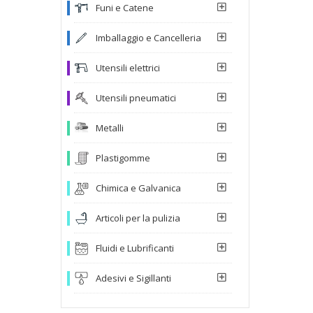
Funi e Catene
Imballaggio e Cancelleria
Utensili elettrici
Utensili pneumatici
Metalli
Plastigomme
Chimica e Galvanica
Articoli per la pulizia
Fluidi e Lubrificanti
Adesivi e Sigillanti