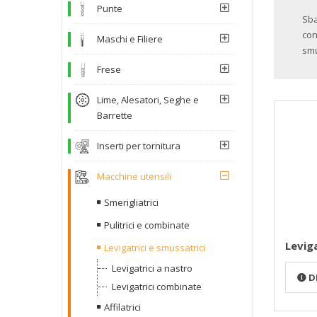
Punte
Sba
con
Maschi e Filiere
smu
Frese
Lime, Alesatori, Seghe e
Barrette
Inserti per tornitura
Macchine utensili
Smerigliatrici
Pulitrici e combinate
Leviga
Levigatrici e smussatrici
Levigatrici a nastro
D
Levigatrici combinate
Affilatrici