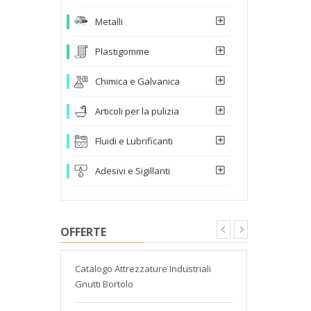
Metalli
Plastigomme
Chimica e Galvanica
Articoli per la pulizia
Fluidi e Lubrificanti
Adesivi e Sigillanti
OFFERTE
Catalogo Attrezzature Industriali
Catalogo Gn
Gnutti Bortolo
Chicago Pn