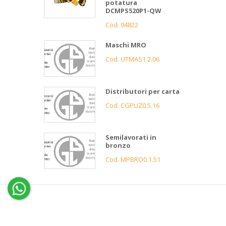
potatura
DCMPS520P1-QW
Cod. 94822
Maschi MRO
Cod. UTMAS1.2.06
Distributori per carta
Cod. CGPUZ0.5.16
Semilavorati in
bronzo
Cod. MPBRO0.1.51
4
Gnutti