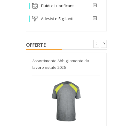
Fluidi e Lubrificanti
Adesivi e Sigillanti
OFFERTE
Dewalt
Assortimento Abbigliamento da
Detergente 
lavoro estate 2026