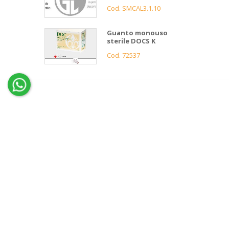
Cod. SMCAL3.1.10
Guanto monouso
sterile DOCS K
Cod. 72537
4
Gnutti
Bortolo
Assistenza
clienti
Informazioni
Servizio 
Contatti
Condizi
News e Cataloghi
Garanz
Gnutti
Azienda
FAQ
Bortolo
Storia
Servizi
Ciao
Privacy
👋