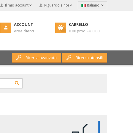
Il mio account
Riguardo a noi
Italiano
ACCOUNT
CARRELLO
Area clienti
0.00 prod. - € 0.00
Ricerca avanzata
Ricerca utensili