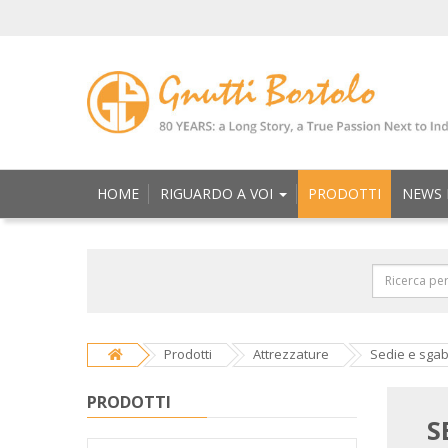
HOME
RIGUARDO A VOI
PRODOTTI
NEWS 
Prodotti
Attrezzature
Sedie e sgabe
PRODOTTI
S