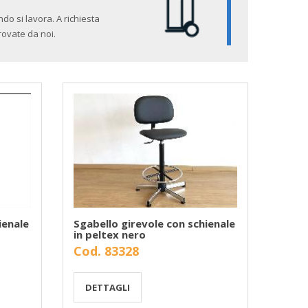
o si lavora. A richiesta
rovate da noi.
ienale
Sgabello girevole con schienale
in peltex nero
Cod. 83328
DETTAGLI