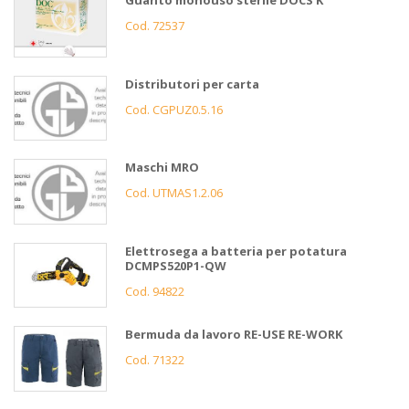
Guanto monouso sterile DOCS K
Cod. 72537
Distributori per carta
Cod. CGPUZ0.5.16
Maschi MRO
Cod. UTMAS1.2.06
Elettrosega a batteria per potatura
DCMPS520P1-QW
Cod. 94822
Bermuda da lavoro RE-USE RE-WORK
Cod. 71322