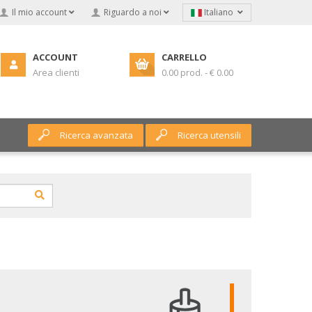
Il mio account
Riguardo a noi
Italiano
ACCOUNT
CARRELLO
Area clienti
0.00 prod. - € 0.00
Ricerca avanzata
Ricerca utensili