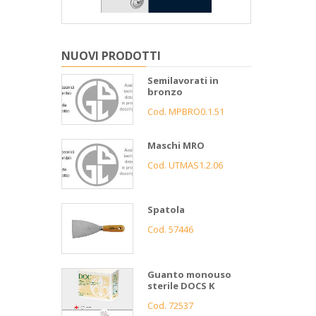
NUOVI PRODOTTI
Semilavorati in
bronzo
Cod. MPBRO0.1.51
Maschi MRO
Cod. UTMAS1.2.06
Spatola
Cod. 57446
Guanto monouso
sterile DOCS K
Cod. 72537