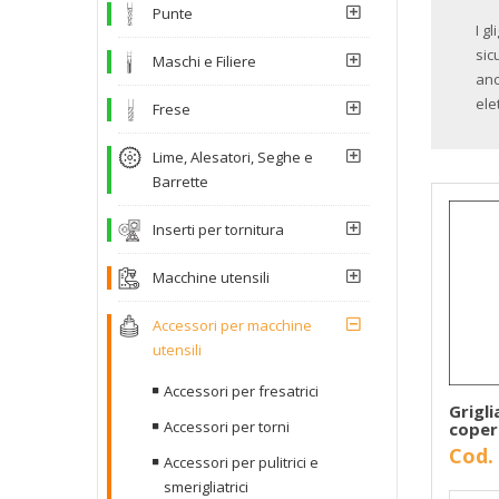
Punte
I g
sic
Maschi e Filiere
anc
ele
Frese
Lime, Alesatori, Seghe e
Barrette
Inserti per tornitura
Macchine utensili
Accessori per macchine
utensili
Accessori per fresatrici
Grigli
Accessori per torni
coper
Cod.
Accessori per pulitrici e
smerigliatrici