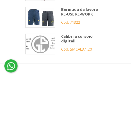
Bermuda da lavoro
RE-USE RE-WORK
Cod. 71322
Calibri a corsoio
digitali
Cod. SMCAL3.1.20
4
Gnutti
Bortolo
Assistenza
clienti
Informazioni
Servizio 
Contatti
Condizi
News e Cataloghi
Garanz
Gnutti
Azienda
FAQ