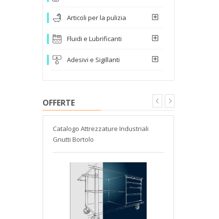
Articoli per la pulizia
Fluidi e Lubrificanti
Adesivi e Sigillanti
OFFERTE
atori
Catalogo Attrezzature Industriali
Detergente 
Gnutti Bortolo