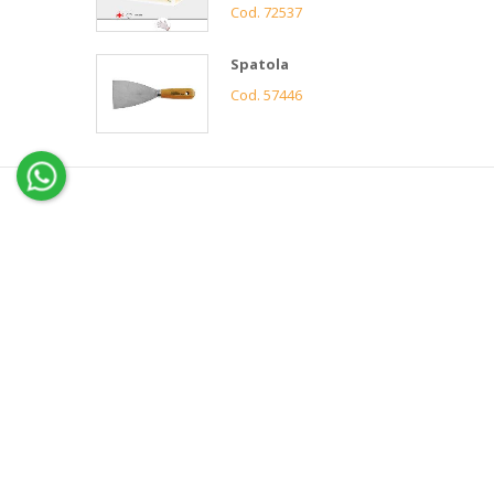
Cod. 72537
Spatola
Cod. 57446
4
Gnutti
Bortolo
Assistenza
clienti
Informazioni
Servizio 
Contatti
Condizi
News e Cataloghi
Garanz
Gnutti
Azienda
FAQ
Bortolo
Storia
Servizi
Ciao
Privacy
👋