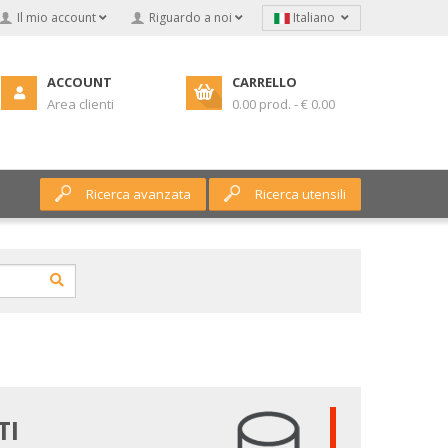
Il mio account
Riguardo a noi
Italiano
ACCOUNT
CARRELLO
Area clienti
0.00 prod. - € 0.00
Ricerca avanzata
Ricerca utensili
TI