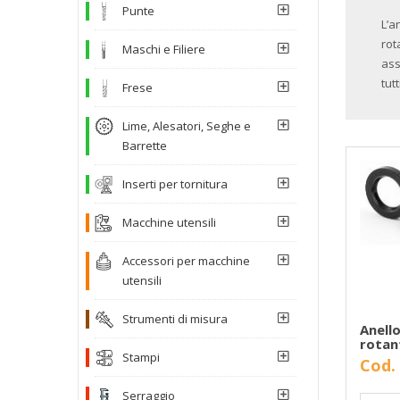
Punte
L’a
rot
Maschi e Filiere
ass
tutt
Frese
Lime, Alesatori, Seghe e
Barrette
Inserti per tornitura
Macchine utensili
Accessori per macchine
utensili
Strumenti di misura
Anello
rotan
Stampi
Cod.
Serraggio