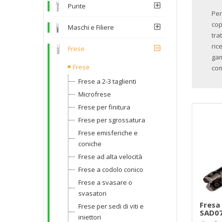
Punte
Per
cop
Maschi e Filiere
tra
ric
Frese
gam
Frese
com
Frese a 2-3 taglienti
Microfrese
Frese per finitura
Frese per sgrossatura
Frese emisferiche e
coniche
Frese ad alta velocità
Frese a codolo conico
Frese a svasare o
svasatori
Fresa 
Frese per sedi di viti e
SAD07
iniettori