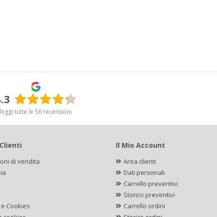
.3
leggi tutte le 56 recensioni
Clienti
Il Mio Account
oni di vendita
Area clienti
ia
Dati personali
Carrello preventivi
Storico preventivi
 e Cookies
Carrello ordini
a cookies
Storico ordini