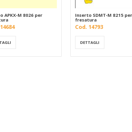
to APKX-M 8026 per
Inserto SDMT-M 8215 pe
tura
fresatura
 14684
Cod. 14793
TAGLI
DETTAGLI