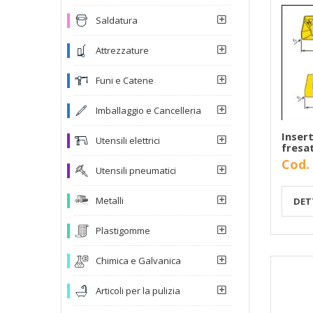
Saldatura
Attrezzature
Funi e Catene
Imballaggio e Cancelleria
Inser
Utensili elettrici
fresa
Cod.
Utensili pneumatici
Metalli
DET
Plastigomme
Chimica e Galvanica
Articoli per la pulizia