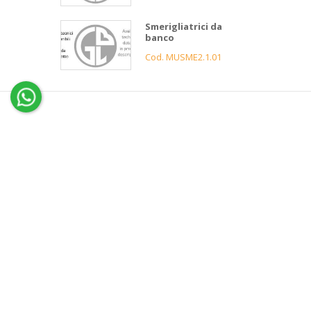
Smerigliatrici da
banco
Cod. MUSME2.1.01
4
Gnutti
Bortolo
Assistenza
clienti
Informazioni
Servizio 
Contatti
Condizi
News e Cataloghi
Garanz
Gnutti
Azienda
FAQ
Bortolo
Storia
Servizi
Ciao
Privacy
👋
Come
Impost
posso