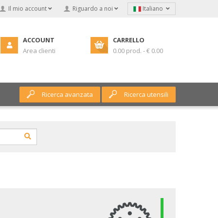
Il mio account
Riguardo a noi
Italiano
ACCOUNT
CARRELLO
Area clienti
0.00 prod. - € 0.00
Ricerca avanzata
Ricerca utensili