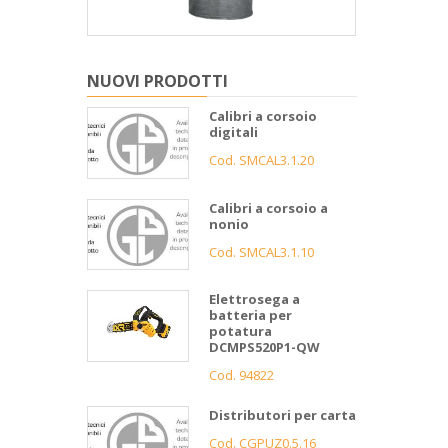
NUOVI PRODOTTI
Calibri a corsoio
digitali
Cod. SMCAL3.1.20
Calibri a corsoio a
nonio
Cod. SMCAL3.1.10
Elettrosega a
batteria per
potatura
DCMPS520P1-QW
Cod. 94822
Distributori per carta
Cod. CGPUZ0.5.16