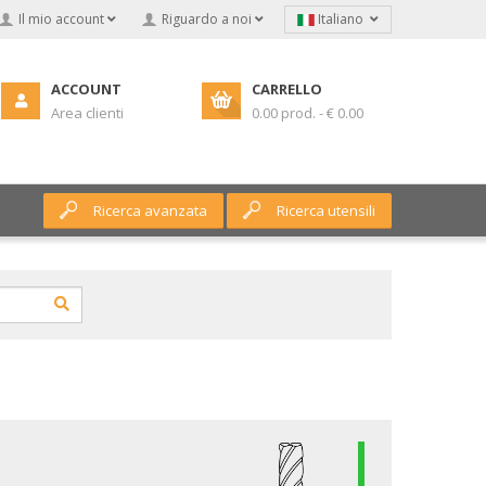
Il mio account
Riguardo a noi
Italiano
ACCOUNT
CARRELLO
Area clienti
0.00 prod. - € 0.00
Ricerca avanzata
Ricerca utensili