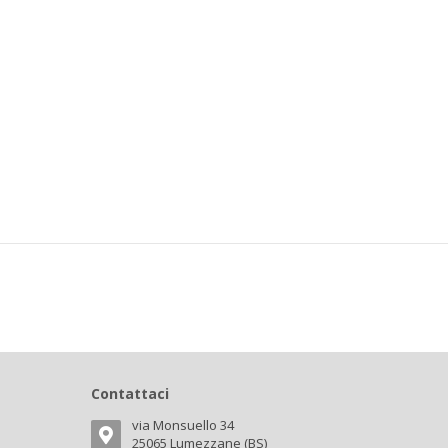
Contattaci
via Monsuello 34
25065 Lumezzane (BS)