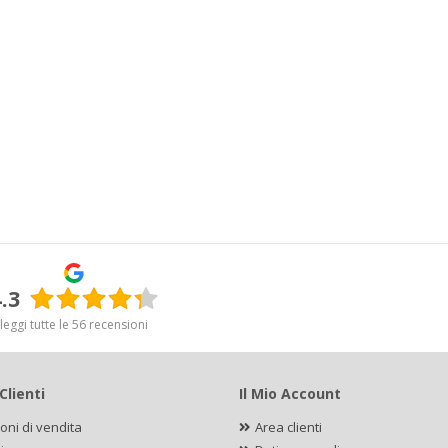
.3
leggi tutte le 56 recensioni
Clienti
Il Mio Account
oni di vendita
Area clienti