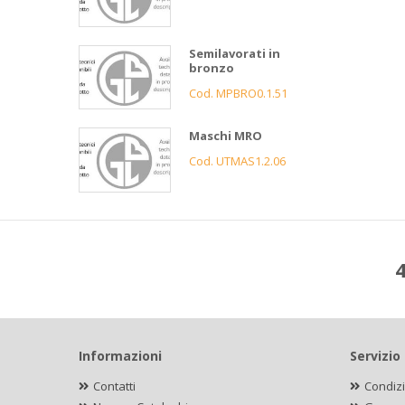
Semilavorati in
bronzo
Cod. MPBRO0.1.51
Maschi MRO
Cod. UTMAS1.2.06
4
Informazioni
Servizio 
Contatti
Condizi