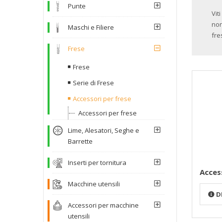
Punte
Vit
non
Maschi e Filiere
fre
Frese
Frese
Serie di Frese
Accessori per frese
Accessori per frese
Lime, Alesatori, Seghe e
Barrette
Inserti per tornitura
Acces
Macchine utensili
D
Accessori per macchine
utensili