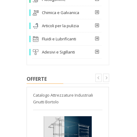
Chimica e Galvanica
Articoli per la pulizia
Fluidi e Lubrificanti
Adesivi e Sigillanti
OFFERTE
 Helios
Catalogo Attrezzature Industriali
Nuovo assor
Gnutti Bortolo
estate 2026