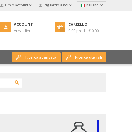
Il mio account
Riguardo a noi
Italiano
ACCOUNT
CARRELLO
Area clienti
0.00 prod. - € 0.00
Ricerca avanzata
Ricerca utensili