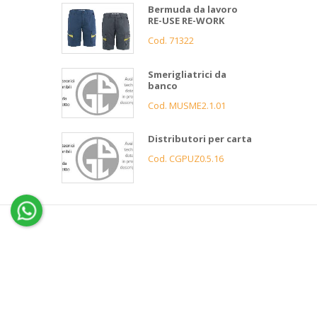
Bermuda da lavoro
RE-USE RE-WORK
Cod. 71322
Smerigliatrici da
banco
Cod. MUSME2.1.01
Distributori per carta
Cod. CGPUZ0.5.16
4
Gnutti
Bortolo
Assistenza
clienti
Informazioni
Servizio 