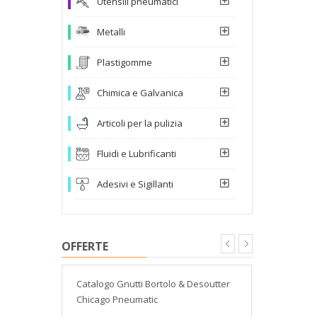
Utensili pneumatici
Metalli
Plastigomme
Chimica e Galvanica
Articoli per la pulizia
Fluidi e Lubrificanti
Adesivi e Sigillanti
OFFERTE
atori
Catalogo Gnutti Bortolo & Desoutter
Assortimen
Chicago Pneumatic
lavoro esta