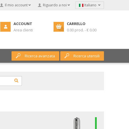
Il mio account
Riguardo a noi
Italiano
ACCOUNT
CARRELLO
Area clienti
0.00 prod. - € 0.00
Ricerca avanzata
Ricerca utensili