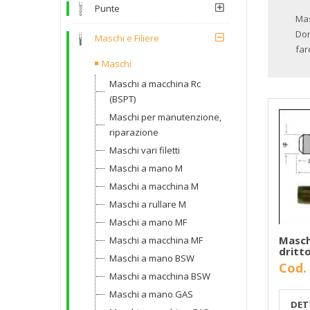
Punte
Mas
Dor
Maschi e Filiere
far
Maschi
Maschi a macchina Rc
(BSPT)
Maschi per manutenzione,
riparazione
Maschi vari filetti
Maschi a mano M
Maschi a macchina M
Maschi a rullare M
Maschi a mano MF
Masch
Maschi a macchina MF
dritt
Maschi a mano BSW
Cod.
Maschi a macchina BSW
Maschi a mano GAS
DET