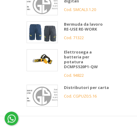
digitali
Cod. SMCAL3.1.20
Bermuda da lavoro
RE-USE RE-WORK
Cod. 71322
Elettrosega a
batteria per
potatura
DCMPS520P1-QW
Cod. 94822
Distributori per carta
Cod. CGPUZ0.5.16
4
Gnutti