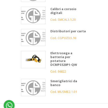
Calibri a corsoio
digitali
Cod. SMCAL3.1.20
Distributori per carta
Cod. CGPUZ0.5.16
Elettrosega a
batteria per
potatura
DCMPS520P1-QW
Cod. 94822
Smerigliatrici da
banco
Cod. MUSME2.1.01