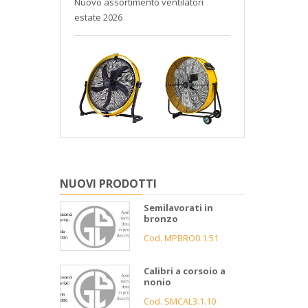
Nuovo assortimento ventilatori
Catalogo At
estate 2026
Gnutti Bort
NUOVI PRODOTTI
Semilavorati in
bronzo
Cod. MPBRO0.1.51
Calibri a corsoio a
nonio
Cod. SMCAL3.1.10