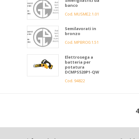
Smerigliatrici da
banco
Cod. MUSME2.1.01
Semilavorati in
bronzo
Cod. MPBRO0.1.51
Elettrosega a
batteria per
potatura
DCMPS520P1-QW
Cod. 94822
4