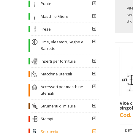
Punte
Vit
ser
Maschi e Filiere
B7,
Frese
Lime, Alesatori, Seghe e
Barrette
Inserti per tornitura
Macchine utensili
Accessori per macchine
utensili
Vite 
Strumenti di misura
singo
Cod.
Stampi
DET
Serraggio