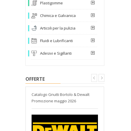
Plastigomme
Chimica e Galvanica
Articoli per la pulizia
Fluidi e Lubrificanti
Adesivi e Sigillanti
OFFERTE
atori
Catalogo Gnutti Bortolo & Dewalt
Catalogo At
Promozione maggio 2026
Gnutti Bort