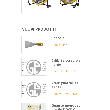
NUOVI PRODOTTI
Spatola
Cod. 57446
Calibri a corsoio a
nonio
Cod. SMCAL3.1.10
Smerigliatrici da
banco
Cod. MUSME2.1.01
Guanto monouso
sterile DOCS K