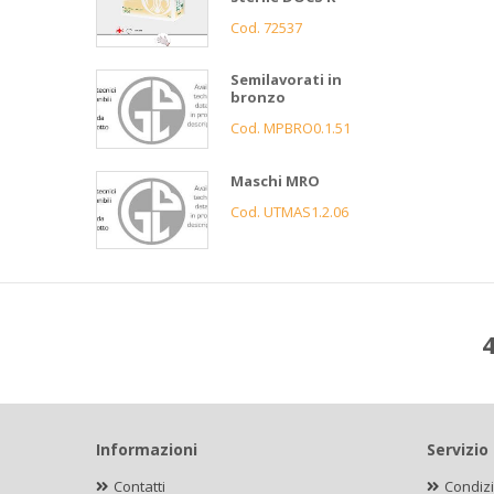
Cod. 72537
Semilavorati in
bronzo
Cod. MPBRO0.1.51
Maschi MRO
Cod. UTMAS1.2.06
4
Informazioni
Servizio 
Contatti
Condizi