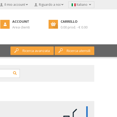
Il mio account
Riguardo a noi
Italiano
ACCOUNT
CARRELLO
Area clienti
0.00 prod. - € 0.00
Ricerca avanzata
Ricerca utensili