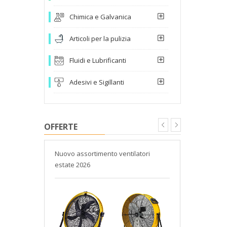
Chimica e Galvanica
Articoli per la pulizia
Fluidi e Lubrificanti
Adesivi e Sigillanti
OFFERTE
to da
Nuovo assortimento ventilatori
Catalogo At
estate 2026
Gnutti Bort