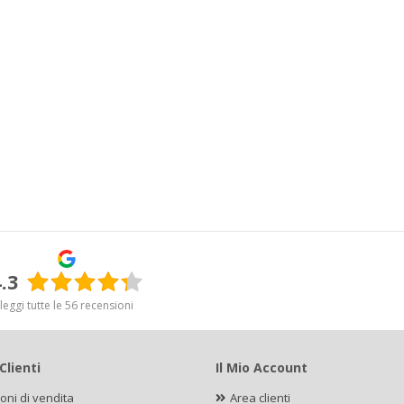
.3
leggi tutte le 56 recensioni
Clienti
Il Mio Account
oni di vendita
Area clienti