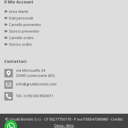
Il Mio Account
Area clienti
Dati personali
Carrello preventivi
Storico preventivi
Carrello ordini
Storico ordini
Contattaci
via Monsuello 34
25065 Lumezzane (BS)
info@gnuttibortolo.com
Tel.: (+39) 030 8926011
© Gnutti Bortolo S.r.l. - CF 00277750170 - P.iva IT00547380980 - Credits
Dexa - Ittrio