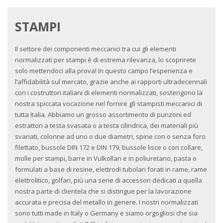
STAMPI
Il settore dei componenti meccanici tra cui gli elementi
normalizzati per stampi è di estrema rilevanza, lo scoprirete
solo mettendoci alla prova! In questo campo l’esperienza e
l’affidabilità sul mercato, grazie anche ai rapporti ultradecennali
con i costruttori italiani di elementi normalizzati, sostengono la
nostra spiccata vocazione nel fornire gli stampisti meccanici di
tutta Italia. Abbiamo un grosso assortimento di punzoni ed
estrattori a testa svasata o a testa cilindrica, dei materiali più
svariati, colonne ad uno o due diametri, spine con o senza foro
filettato, bussole DIN 172 e DIN 179, bussole lisce o con collare,
molle per stampi, barre in Vulkollan e in poliuretano, pasta o
formulati a base di resine, elettrodi tubolari forati in rame, rame
elettrolitico, golfari, più una serie di accessori dedicati a quella
nostra parte di clientela che si distingue per la lavorazione
accurata e precisa del metallo in genere. I nostri normalizzati
sono tutti made in Italy o Germany e siamo orgogliosi che sia