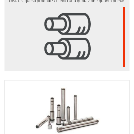
così. Usi questi prodotti? Chiedici una quotazione quanto prima!