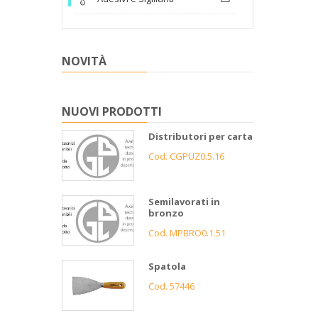
NOVITÀ
NUOVI PRODOTTI
Distributori per carta
Cod. CGPUZ0.5.16
Semilavorati in
bronzo
Cod. MPBRO0.1.51
Spatola
Cod. 57446