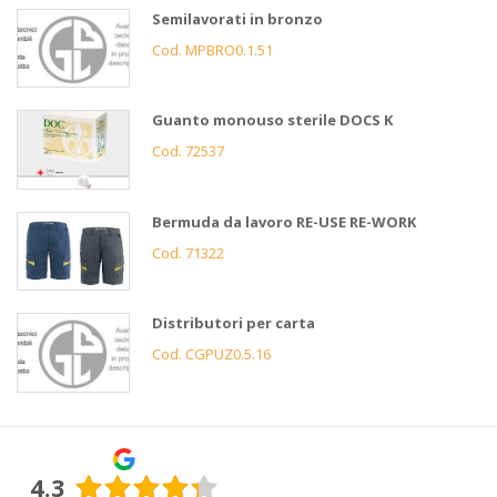
Semilavorati in bronzo
Cod. MPBRO0.1.51
Guanto monouso sterile DOCS K
Cod. 72537
Bermuda da lavoro RE-USE RE-WORK
Cod. 71322
Distributori per carta
Cod. CGPUZ0.5.16
4.3