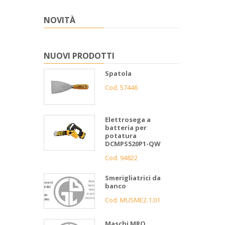
NOVITÀ
NUOVI PRODOTTI
Spatola
Cod. 57446
Elettrosega a
batteria per
potatura
DCMPS520P1-QW
Cod. 94822
Smerigliatrici da
banco
Cod. MUSME2.1.01
Maschi MRO