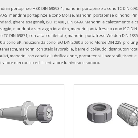
drini portapinze HSK DIN 69893-1, mandrini portapinze a cono TC DIN 698
MAS, mandrini portapinze a cono Morse, mandrini portapinze cilindrici. Pinz
ndard, ghiere esagonali, ISO 15488 , DIN 6499. Mandrini a calettamento a ca
raggio, mandrini a serraggio idraulico, mandrini portafrese a cono ISO DIN
o TC DIN 69871, con attacco filettato, mandrini portafrese Weldon DIN 1835
0 a cono SK, riduzioni da cono ISO DIN 2080 a cono Morse DIN 228, prolun
tamaschi, mandrini con stelo lavorabile, barre di collaudo, distributori rota
aulici, mandrini con canali di lubrificazione, portautensili lavorabili, tiranti
tratore meccanico ed il centratore luminoso e sonoro.