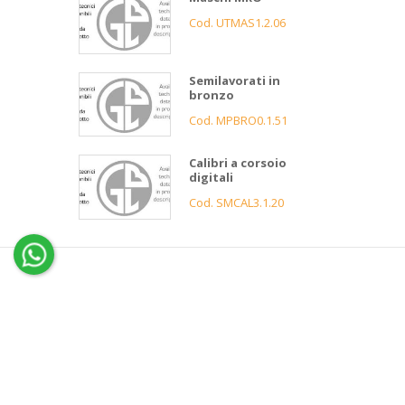
Cod. UTMAS1.2.06
Semilavorati in
bronzo
Cod. MPBRO0.1.51
Calibri a corsoio
digitali
Cod. SMCAL3.1.20
4
Gnutti
Bortolo
Assistenza
clienti
Informazioni
Servizio 