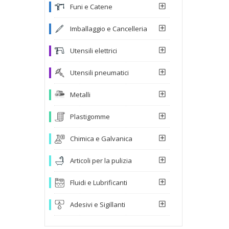
Funi e Catene
Imballaggio e Cancelleria
Utensili elettrici
Utensili pneumatici
Metalli
Plastigomme
Chimica e Galvanica
Articoli per la pulizia
Fluidi e Lubrificanti
Adesivi e Sigillanti