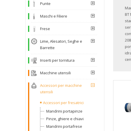
Punte
Man
BT 
Maschi e Filiere
sta
ser
Frese
con
208
Lime, Alesatori, Seghe e
por
Barrette
idr
cen
Inserti per tornitura
Macchine utensili
Accessori per macchine
utensili
Accessori per fresatrici
Mandrini portapinze
Pinze, ghiere e chiavi
Mandrini portafrese