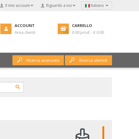
Il mio account
Riguardo a noi
Italiano
ACCOUNT
CARRELLO
Area clienti
0.00 prod. - € 0.00
Ricerca avanzata
Ricerca utensili