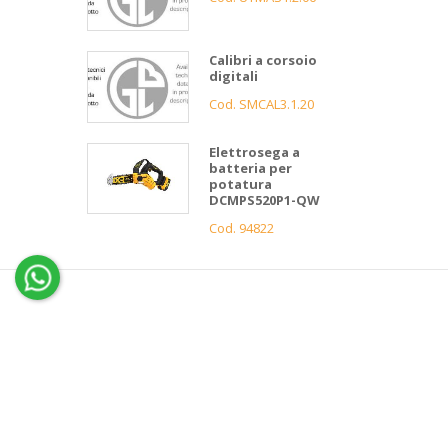
Calibri a corsoio
digitali
Cod. SMCAL3.1.20
Elettrosega a
batteria per
potatura
DCMPS520P1-QW
Cod. 94822
4
Gnutti
Bortolo
Assistenza
clienti
Informazioni
Servizio 