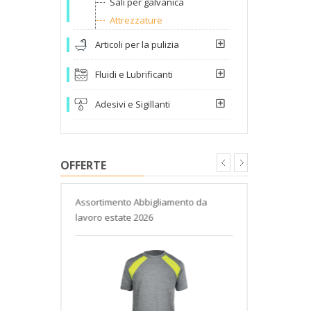
Sali per galvanica
Attrezzature
Articoli per la pulizia
Fluidi e Lubrificanti
Adesivi e Sigillanti
OFFERTE
 Helios
Assortimento Abbigliamento da
Assortimento
lavoro estate 2026
giardinaggi