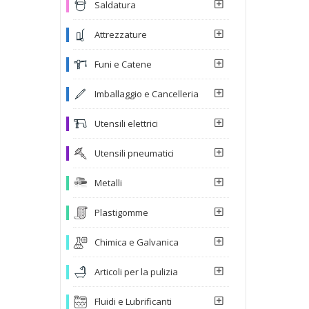
Saldatura
Attrezzature
Funi e Catene
Imballaggio e Cancelleria
Utensili elettrici
Utensili pneumatici
Metalli
Plastigomme
Chimica e Galvanica
Articoli per la pulizia
Fluidi e Lubrificanti