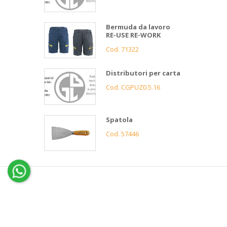
Bermuda da lavoro
RE-USE RE-WORK
Cod. 71322
Distributori per carta
Cod. CGPUZ0.5.16
Spatola
Cod. 57446
4
Gnutti
Bortolo
Assistenza