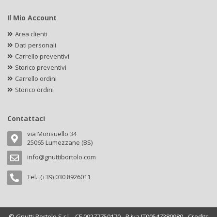
Il Mio Account
Area clienti
Dati personali
Carrello preventivi
Storico preventivi
Carrello ordini
Storico ordini
Contattaci
via Monsuello 34
25065 Lumezzane (BS)
info@gnuttibortolo.com
Tel.: (+39) 030 8926011
© Gnutti Bortolo S.r.l. - CF 00277750170 - P.iva IT00547380980 - Credits